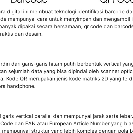
a digital ini membuat teknologi identifikasi barcode d
 code mempunyai cara untuk menyimpan dan mengambil i
n banyak dipakai secara bersamaan, qr code dan barc
raktis dan desain.
iri dari garis-garis hitam putih berbentuk vertical y
ikan sejumlah data yang bisa dipindai oleh scanner opt
a. Kode QR merupakan jenis kode matriks 2D yang terdiri
era handphone.
 garis vertical parallel dan mempunyai jarak serta leba
t Code dan EAN atau European Article Number yang bias
R mempunyai struktur yang lebih komples dengan pola 