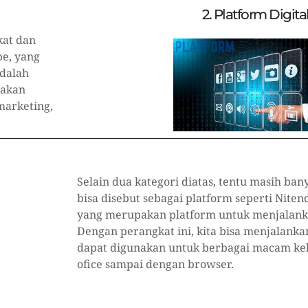
2. Platform Digita
kat dan
be, yang
adalah
nakan
marketing,
Selain dua kategori diatas, tentu masih ban
bisa disebut sebagai platform seperti Nite
yang merupakan platform untuk menjalank
Dengan perangkat ini, kita bisa menjalanka
dapat digunakan untuk berbagai macam ke
ofice sampai dengan browser.