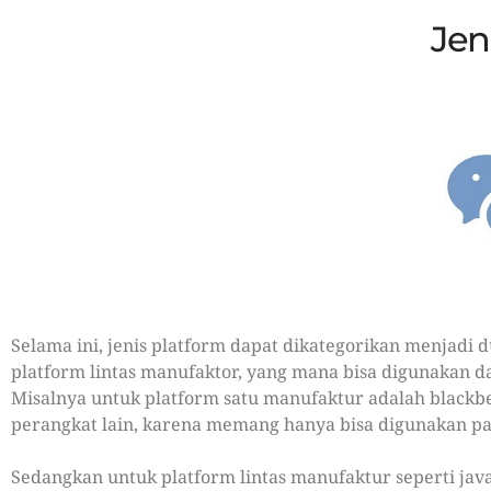
Jen
Selama ini, jenis platform dapat dikategorikan menjadi 
platform lintas manufaktor, yang mana bisa digunakan d
Misalnya untuk platform satu manufaktur adalah blackb
perangkat lain, karena memang hanya bisa digunakan pada
Sedangkan untuk platform lintas manufaktur seperti jav