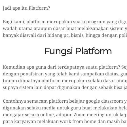
Jadi apa itu Platform?
Bagi kami, platform merupakan suatu program yang digu
wadah utama ataupun dasar buat melaksanakan sistem ya
banyak diawali dari bidang pc, bisnis, hingga dengan poli
Fungsi Platform
Kemudian apa guna dari terdapatnya suatu platform? Se
dengan penafsiran yang telah kami sampaikan diatas, g
tujuan dibuatnya platform merupakan selaku dasar ata
supaya sistem lain dapat digunakan dengan sebaik bisa ja
Contohnya semacam platform belajar google classroom 
digunakan selaku media untuk guru buat melakukan bel
mengajar secara online, adapun Zoom meeting untuk ke
para karyawan melakuan work from home dan masih ban