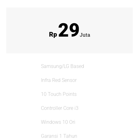
29
Rp
Juta
Samsung/LG Based
Infra Red Sensor
10 Touch Points
Controller Core i3
Windows 10 Ori
Garansi 1 Tahun