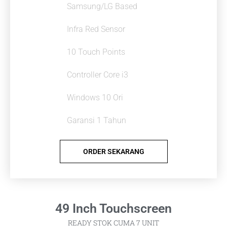
Samsung/LG Based
Infra Red Sensor
10 Touch Points
Controller Core i3
Windows 10 Ori
Garansi 1 Tahun
ORDER SEKARANG
49 Inch Touchscreen
READY STOK CUMA 7 UNIT