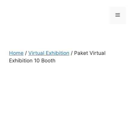
Skip
to
Menu
content
Home
/
Virtual Exhibition
/ Paket Virtual
Exhibition 10 Booth