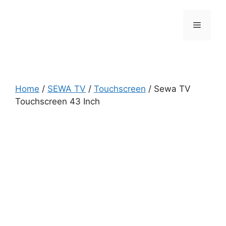
Skip
to
Menu
content
Home
/
SEWA TV
/
Touchscreen
/ Sewa TV
Touchscreen 43 Inch