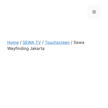
Skip
to
Menu
content
Home
/
SEWA TV
/
Touchscreen
/ Sewa
Wayfinding Jakarta