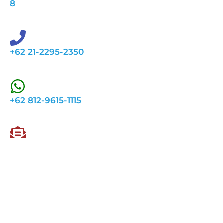
8
+62 21-2295-2350
+62 812-9615-1115
indotekrental@gmail.com