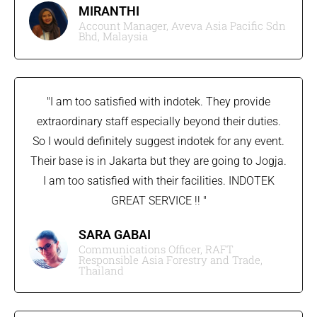
MIRANTHI
Account Manager, Aveva Asia Pacific Sdn
Bhd, Malaysia
"I am too satisfied with indotek. They provide
extraordinary staff especially beyond their duties.
So I would definitely suggest indotek for any event.
Their base is in Jakarta but they are going to Jogja.
I am too satisfied with their facilities. INDOTEK
GREAT SERVICE !! "
SARA GABAI​
Communications Officer, RAFT
Responsible Asia Forestry and Trade,
Thailand​