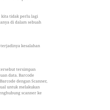
ita tidak perlu lagi
atanya di dalam sebuah
 terjadinya kesalahan
tersebut tersimpan
uan data. Barcode
 Barcode dengan Scanner,
nual untuk melakukan
penghubung scanner ke