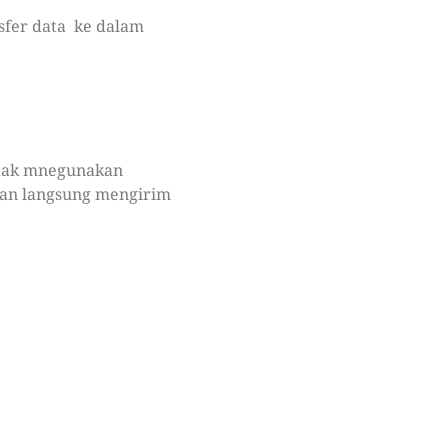
sfer data ke dalam
idak mnegunakan
kan langsung mengirim