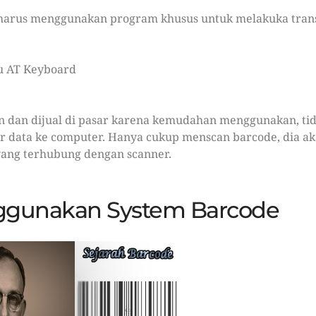
 harus menggunakan program khusus untuk melakuka tran
au AT Keyboard
n dan dijual di pasar karena kemudahan menggunakan, t
r data ke computer. Hanya cukup menscan barcode, dia a
yang terhubung dengan scanner.
ggunakan System Barcode