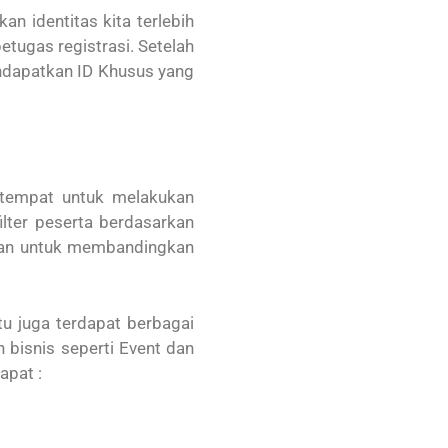
 identitas kita terlebih
etugas registrasi. Setelah
endapatkan ID Khusus yang
n tempat untuk melakukan
ilter peserta berdasarkan
nakan untuk membandingkan
tu juga terdapat berbagai
 bisnis seperti Event dan
apat :