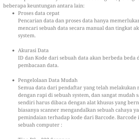
beberapa keuntungan antara lain:
Proses data cepat
Pencarian data dan proses data hanya memerlukan h
mencari sebuah data secara manual dan tingkat ak
system.
Akurasi Data
ID dan Kode dari sebuah data akan berbeda beda d
pembacaan data.
Pengelolaan Data Mudah
Semua data dari pendaftar yang telah melakukan r
dengan rapi di sebuah system, dan sangat mudah 
sendiri harus dibaca dengan alat khusus yang be
biasanya scanner mengandalkan sebuah cahaya ya
pemindaian terhadap kode dari Barcode. Barcode 
sebuah computer :