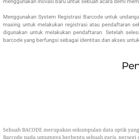
menggunakan inovasi baru untuk sebuah acara demi memb
Menggunakan System Registrasi Barcode untuk undangan,
masing untuk melakukan registrasi atau pendaftaran s
digunakan untuk melakukan pendaftaran. Setelah sele
barcode yang berfungsi sebagai identitas dan akses untuk
Pen
Sebuah BACODE merupakan sekumpulan data optik yang 
Barcode pada umumnya berbentu sebuah garis, persegi 