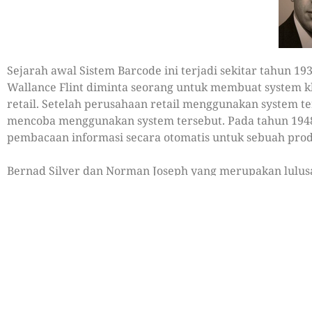
Sejarah awal Sistem Barcode ini terjadi sekitar tahun 1
Wallance Flint diminta seorang untuk membuat system 
retail. Setelah perusahaan retail menggunakan system te
mencoba menggunakan system tersebut. Pada tahun 194
pembacaan informasi secara otomatis untuk sebuah prod
Bernad Silver dan Norman Joseph yang merupakan lulus
system registrasi barcode khusus. Banyak sekali percob
di ajukan, namun di tolak karenanya kesulitan bahan baku
mereka mendapatkan hak paten atas penelitian mereka.
Monach Marking adalah perusahaan dagang ritel pertam
Plessey Telecommunications langsung menggunakan pera
Sistem Registrasi Barcode ini sangat berguna untuk me