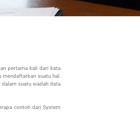
n pertama kali dari kata
u mendaftarkan suatu hal.
u dalam suatu wadah data
berapa contoh dari System