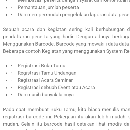
Membatasi peserta dengan syarat dan kententuan 
·
Pemantauan jumlah peserta
·
Dan mempermudah pengelolaan laporan data pesert
·
Sebuah acara dan kegiatan sering kali berhubungan d
pendaftaran peserta yang hadir. Dengan adanya berbagai
Menggunakan Barcode. Barcode yang mewakili data data s
Beberapa contoh Kegiatan yang menggunakan System Regi
Registrasi Buku Tamu
·
Registrasi Tamu Undangan
·
Registrasi Acara Seminar
·
Registrasi sebuah Event atau Acara
·
Dan masih banyak lainnya
·
Pada saat membuat Buku Tamu, kita biasa menulis man
registrasi barcode ini. Pekerjaan itu akan lebih muda
mudah. Selain itu barcode hasil cetakan lihat modis d