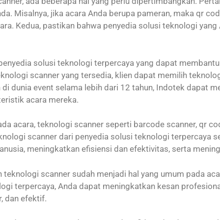
nner, ada beberapa hal yang perlu dipertimbangkan. Perta
nda. Misalnya, jika acara Anda berupa pameran, maka qr co
ra. Kedua, pastikan bahwa penyedia solusi teknologi yang 
u penyedia solusi teknologi terpercaya yang dapat memban
eknologi scanner yang tersedia, klien dapat memilih teknol
 di dunia event selama lebih dari 12 tahun, Indotek dapat
eristik acara mereka.
a acara, teknologi scanner seperti barcode scanner, qr cod
teknologi scanner dari penyedia solusi teknologi terpercay
sia, meningkatkan efisiensi dan efektivitas, serta meni
aan teknologi scanner sudah menjadi hal yang umum pada ac
ologi terpercaya, Anda dapat meningkatkan kesan profesion
, dan efektif.