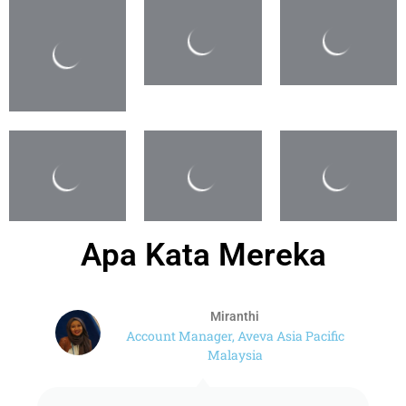
Apa Kata Mereka
Miranthi
Account Manager, Aveva Asia Pacific
Malaysia
"We have been suported by indotek for