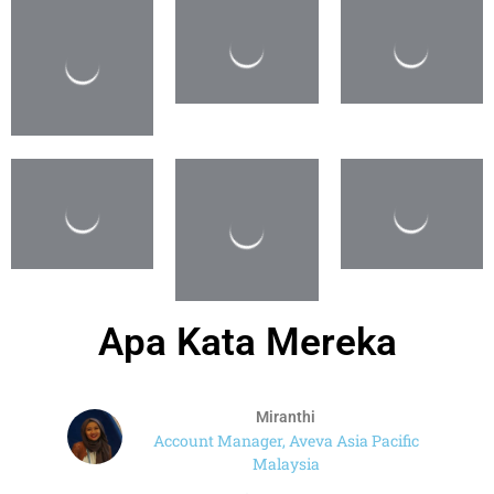
Apa Kata Mereka
Miranthi
Account Manager, Aveva Asia Pacific
Malaysia
"We have been suported by indotek for