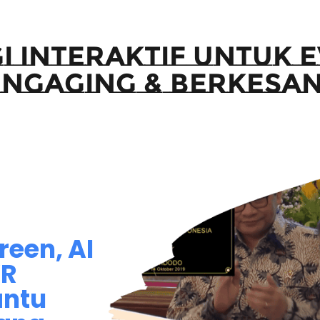
i Interaktif untuk 
Engaging & Berkesa
reen, AI
VR
antu