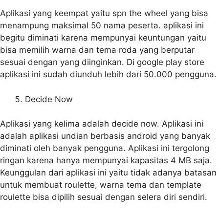
Aplikasi yang keempat yaitu spn the wheel yang bisa
menampung maksimal 50 nama peserta. aplikasi ini
begitu diminati karena mempunyai keuntungan yaitu
bisa memilih warna dan tema roda yang berputar
sesuai dengan yang diinginkan. Di google play store
aplikasi ini sudah diunduh lebih dari 50.000 pengguna.
Decide Now
Aplikasi yang kelima adalah decide now. Aplikasi ini
adalah aplikasi undian berbasis android yang banyak
diminati oleh banyak pengguna. Aplikasi ini tergolong
ringan karena hanya mempunyai kapasitas 4 MB saja.
Keunggulan dari aplikasi ini yaitu tidak adanya batasan
untuk membuat roulette, warna tema dan template
roulette bisa dipilih sesuai dengan selera diri sendiri.