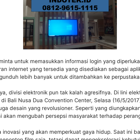
iminta untuk memasukkan informasi login yang diperluka
n internet yang tersedia yang disediakan sebagai aplik
gunduh lebih banyak untuk ditambahkan ke perpustakaa
 divisi elektronik pun tak kalah agresifnya. Di lini ele
 di Bali Nusa Dua Convention Center, Selasa (16/5/2
 juga desain yang revolusioner. Seperti yang diungkap
ini akan mengubah persepsi masyarakat terhadap peran
juga inovasi yang akan memperkuat gaya hidup. Saat in
menonton film saja, tetapi dapat mengeksplorasi kebutuh