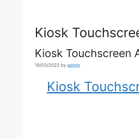
Skip
to
content
Kiosk Touchscre
Kiosk Touchscreen A
18/03/2022
by
admin
Kiosk Touchsc