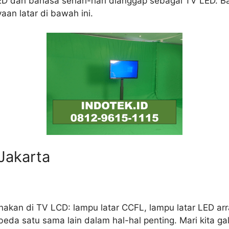
dan bahasa sehari-hari dianggap sebagai TV LED. Bag
an latar di bawah ini.
Jakarta
nakan di TV LCD: lampu latar CCFL, lampu latar LED ar
beda satu sama lain dalam hal-hal penting. Mari kita g